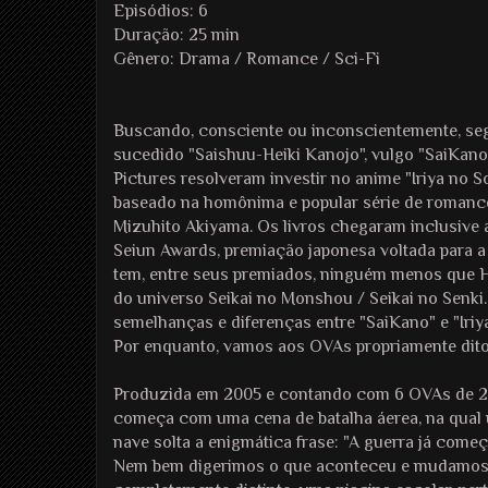
Episódios: 6
Duração: 25 min
Gênero: Drama / Romance / Sci-Fi
Buscando, consciente ou inconscientemente, se
sucedido "Saishuu-Heiki Kanojo", vulgo "SaiKano"
Pictures resolveram investir no anime "Iriya no S
baseado na homônima e popular série de romance 
Mizuhito Akiyama. Os livros chegaram inclusive a
Seiun Awards, premiação japonesa voltada para a 
tem, entre seus premiados, ninguém menos que H
do universo Seikai no Monshou / Seikai no Senki.
semelhanças e diferenças entre "SaiKano" e "Iriya 
Por enquanto, vamos aos OVAs propriamente dito
Produzida em 2005 e contando com 6 OVAs de 25
começa com uma cena de batalha áerea, na qual
nave solta a enigmática frase: "A guerra já come
Nem bem digerimos o que aconteceu e mudamos