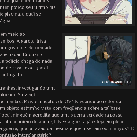
rto da qual encontramos
r um pouco seu último dia
e piscina, a qual se
'água.
, em meio ao
mbos. A garota, Iriya
om gosto de eletricidade,
sabe nadar. Enquanto
 a polícia chega do nada
o de Iriya, leva a garota
 intrigado.
stranhas, investigando uma
malucado Suizenji
al é membro. Existem boatos de OVNIs voando ao redor da
m objeto estranho visto com freqüência sobre a tal base.
local, ninguém acredita que uma guerra verdadeira possa
rota no início do anime, talvez a guerra já esteja em pleno
 guerra, qual a razão da mesma e quem seriam os inimigos? E
onfusão interplanetária?