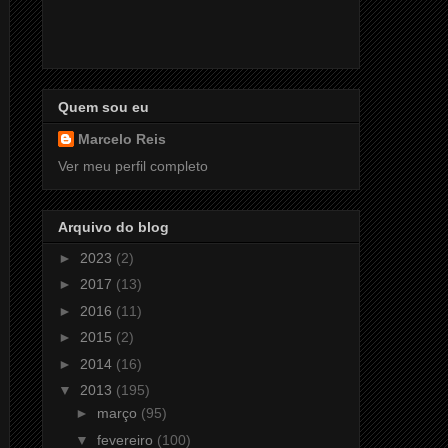
Quem sou eu
Marcelo Reis
Ver meu perfil completo
Arquivo do blog
►
2023
(2)
►
2017
(13)
►
2016
(11)
►
2015
(2)
►
2014
(16)
▼
2013
(195)
►
março
(95)
▼
fevereiro
(100)