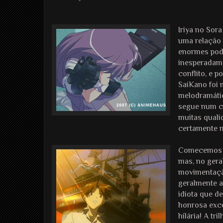
Iriya no Sor
uma relação
enormes pod
inesperadame
conflito, e 
SaiKano foi 
melodramátic
segue num cr
muitas quali
certamente n
Comecemos p
mas, no gera
movimentação
geralmente 
idiota que d
honrosa exce
hilária! A t