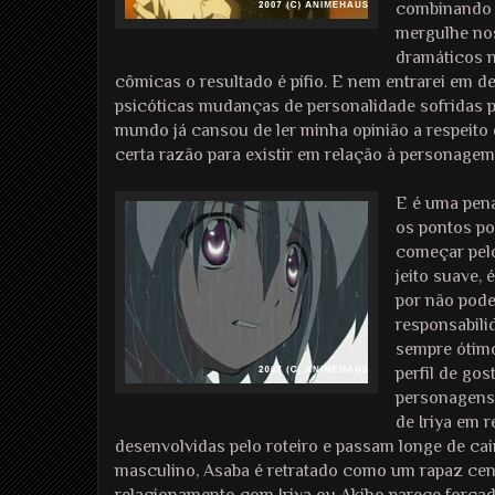
combinando e
mergulhe no
dramáticos n
cômicas o resultado é pífio. E nem entrarei em de
psicóticas mudanças de personalidade sofridas p
mundo já cansou de ler minha opinião a respeito
certa razão para existir em relação à personage
E é uma pena
os pontos po
começar pelo
jeito suave, 
por não pod
responsabili
sempre ótim
perfil de go
personagens 
de Iriya em 
desenvolvidas pelo roteiro e passam longe de ca
masculino, Asaba é retratado como um rapaz ce