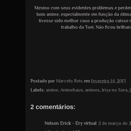
Mesmo com seus evidentes problemas e perdendo
bom anime, especialmente em função da ótima hi
tivesse sido melhor caso a produção caísse n
trabalho da Toei. Não ficou brilha
Postado por
Marcelo Reis
em
fevereiro 14, 2013
Labels:
anime
,
Animehaus
,
animes
,
Iriya no Sora
,
2 comentários:
Nelson Erick - Ery virtual
2 de março de 2