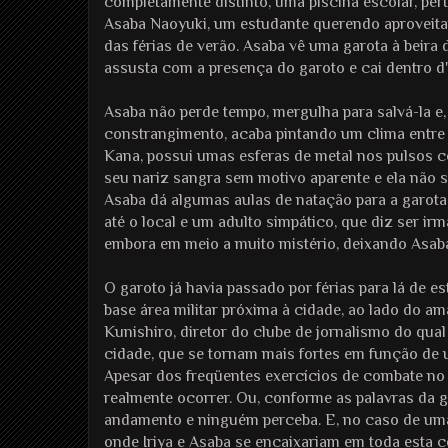
completamente distinto, uma piscina escolar, pe
Asaba Naoyuki, um estudante querendo aproveita
das férias de verão. Asaba vê uma garota à beira d
assusta com a presença do garoto e cai dentro d
Asaba não perde tempo, mergulha para salvá-la e
constrangimento, acaba pintando um clima entre a
Kana, possui umas esferas de metal nos pulsos c
seu nariz sangra sem motivo aparente e ela não 
Asaba dá algumas aulas de natação para a garota,
até o local e um adulto simpático, que diz ser irmã
embora em meio a muito mistério, deixando Asaba
O garoto já havia passado por férias para lá de e
base área militar próxima à cidade, ao lado do a
Kunishiro, diretor do clube de jornalismo do qu
cidade, que se tornam mais fortes em função de u
Apesar dos freqüentes exercícios de combate no 
realmente ocorrer. Ou, conforme as palavras da ga
andamento e ninguém perceba. E, no caso de uma
onde Iriya e Asaba se encaixariam em toda esta c