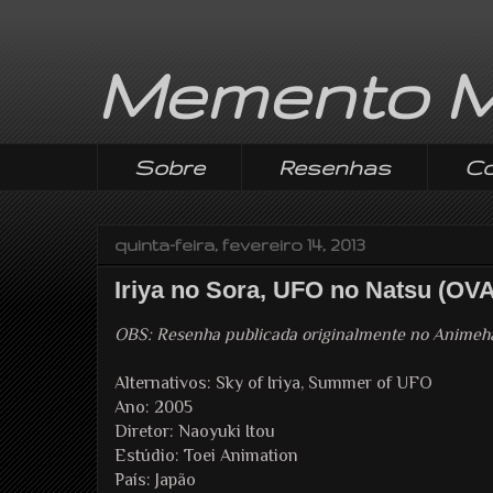
Memento M
Sobre
Resenhas
Co
quinta-feira, fevereiro 14, 2013
Iriya no Sora, UFO no Natsu (OVA
OBS: Resenha publicada originalmente no Anime
Alternativos: Sky of Iriya, Summer of UFO
Ano: 2005
Diretor: Naoyuki Itou
Estúdio: Toei Animation
País: Japão