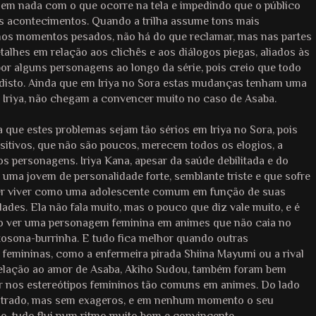
m nada com o que ocorre na tela e impedindo que o público
s acontecimentos. Quando a trilha assume tons mais
os momentos pesados, não há do que reclamar, mas nas partes
talhes em relação aos clichês e aos diálogos piegas, aliados às
or alguns personagens ao longo da série, pois creio que todo
 disto. Ainda que em Iriya no Sora estas mudanças tenham uma
m Iriya, não chegam a convencer muito no caso de Asaba.
 que estes problemas sejam tão sérios em Iriya no Sora, pois
sitivos, que não são poucos, merecem todos os elogios, a
s personagens. Iriya Kana, apesar da saúde debilitada e do
é uma jovem de personalidade forte, semblante triste e que sofre
er viver como uma adolescente comum em função de suas
dades. Ela não fala muito, mas o pouco que diz vale muito, e é
o ver uma personagem feminina em animes que não caia no
stosona-burrinha. E tudo fica melhor quando outras
femininas, como a enfermeira pirada Shiina Mayumi ou a rival
relação ao amor de Asaba, Akiho Sudou, também foram bem
ir nos estereótipos femininos tão comuns em animes. Do lado
ntrado, mas sem exageros, e em nenhum momento o seu