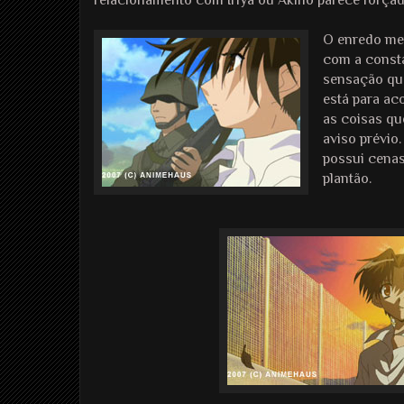
relacionamento com Iriya ou Akiho parece forçad
O enredo mei
com a consta
sensação que
está para ac
as coisas qu
aviso prévio.
possui cenas
plantão.