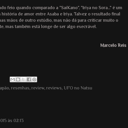
 feio quando comparado a "SaiKano", "Iriya no Sora..." é um
stória de amor entre Asaba e Iriya. Talvez o resultado final
as mãos de outro estúdio, mas não dá para criticar muito o
nte, mas também está longe de ser algo execrável.
Marcelo Reis
Japão
,
resenhas
,
review
,
reviews
,
UFO no Natsu
015 às 02:13