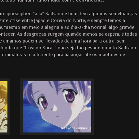
o, tudo flui num ritmo muito bom e convincente.
o apocalíptico "à la" SaiKano é bom, tem algumas semelhanças
nte crise entre Japão e Coréia do Norte, e sempre temos a
, mesmo em meio à alegria e ao dia-a-dia normal, algo grande
ontecer. As desgraças surgem quando menos se espera, e todas
e amamos podem ser levadas de uma hora para outra, sem
 Ainda que "Iriya no Sora..." não seja tão pesado quanto SaiKano,
 dramáticas o suficiente para balançar até os machões de