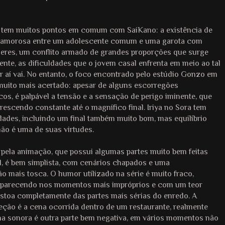
a tem muitos pontos em comum com SaiKano: a existência de
 amorosa entre um adolescente comum e uma garota com
eres, um conflito armado de grandes proporções que surge
nte, as dificuldades que o jovem casal enfrenta em meio ao tal
por aí vai. No entanto, o foco encontrado pelo estúdio Gonzo em
muito mais acertado: apesar de alguns escorregões
os, é palpável a tensão e a sensação de perigo iminente, que
escendo constante até o magnífico final. Iriya no Sora tem
dades, incluindo um final também muito bom, mas equilíbrio
ão é uma de suas virtudes.
ela animação, que possui algumas partes muito bem feitas
l, é bem simplista, com cenários chapados e uma
 mais tosca. O humor utilizado na série é muito fraco,
aparecendo nos momentos mais impróprios e com um teor
estoa completamente das partes mais sérias do enredo. A
ção é a cena ocorrida dentro de um restaurante, realmente
rilha sonora é outra parte bem negativa, em vários momentos não