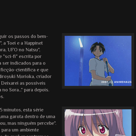
guir os passos do bem-
, a Toei e a Happinet
ora, UFO no Natsu",
"sci-fi" escrita por
 ser indicados para o
ficção-científica e que
iroyuki Morioka, criador
 Deixarei as possíveis
no Sora..." para depois.
s.
 minutos, esta série
 uma garota dentro de uma
çou, mas ninguém percebe".
 para um ambiente