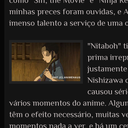
como "Sin, the Movie" e "Ninja Re
minhas preces foram ouvidas, e 
imenso talento a serviço de uma o
"Nitaboh" t
prima irrep
justamente 
Nishizawa c
causou sér
vários momentos do anime. Algum
têm o efeito necessário, muitas 
momentos nada a ver, e há um cer